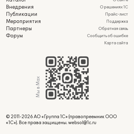
Каталог
О сайте
Внедрения
О решениях 1С
Публикации
Прайс-лист
Мероприятия
Поддержка
Партнеры
Обратная связь
Форум
Сообщить об ошибке
Карта сайта
Мы в Max
© 2011-2026 АО «Группа 1С» (правопреемник ООО
«1С»). Все права защищены.
websol@1c.ru