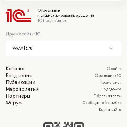
Отраслевые
и специализированные решения
1С:Предприятие
Другие сайты 1С
Каталог
О сайте
Внедрения
О решениях 1С
Публикации
Прайс-лист
Мероприятия
Поддержка
Партнеры
Обратная связь
Форум
Сообщить об ошибке
Карта сайта