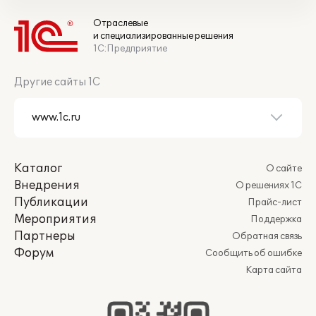
Отраслевые
и специализированные решения
1С:Предприятие
Другие сайты 1С
Каталог
О сайте
Внедрения
О решениях 1С
Публикации
Прайс-лист
Мероприятия
Поддержка
Партнеры
Обратная связь
Форум
Сообщить об ошибке
Карта сайта