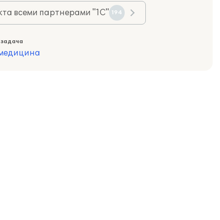
та всеми партнерами "1С"
194
 задача
 медицина