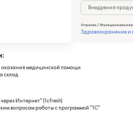
Внедрения продук
Отрасль / Функциональная
Здравоохранение и
и:
я оказания медицинской помощи
а склад
ерез Интернет" (1cfresh)
ким вопросам работы с программой "1С"