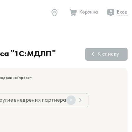
Корзина
Вход
иса "1С:МДЛП"
К списку
недрение/проект
ругие внедрения партнера
2