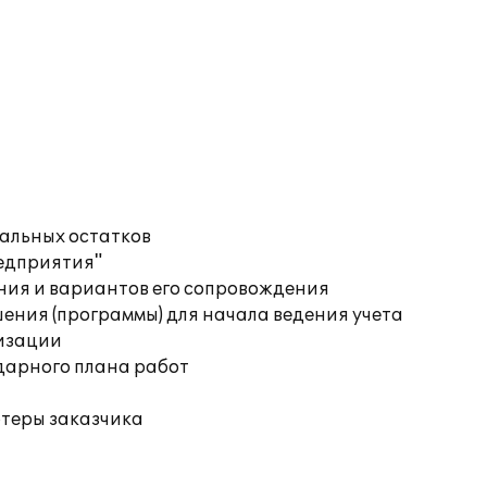
чальных остатков
редприятия"
ния и вариантов его сопровождения
ения (программы) для начала ведения учета
изации
дарного плана работ
ютеры заказчика