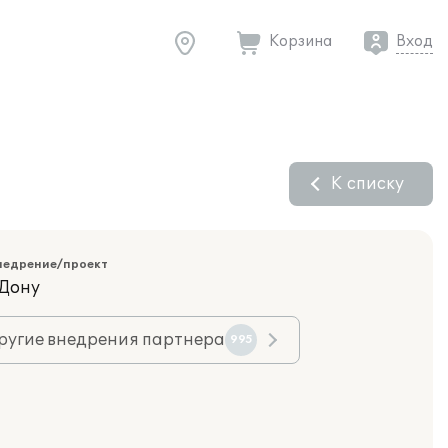
Корзина
Вход
К списку
недрение/проект
-Дону
ругие внедрения партнера
995