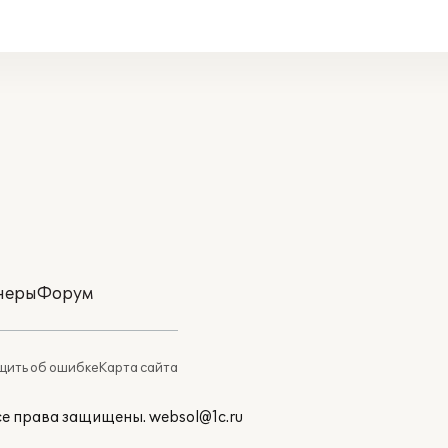
неры
Форум
ить об ошибке
Карта сайта
Все права защищены.
websol@1c.ru