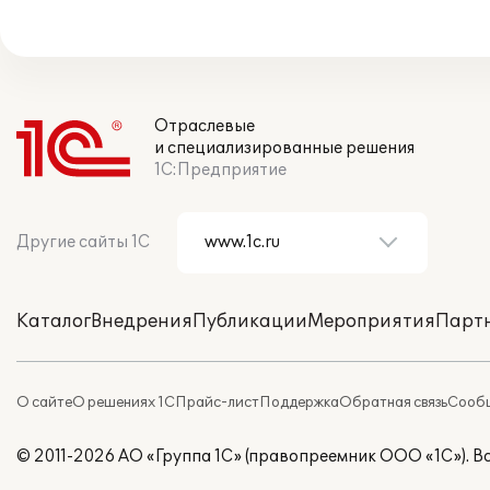
Отраслевые
и специализированные решения
1С:Предприятие
Другие сайты 1С
Каталог
Внедрения
Публикации
Мероприятия
Парт
О сайте
О решениях 1С
Прайс-лист
Поддержка
Обратная связь
Сообщ
© 2011-2026 АО «Группа 1С» (правопреемник ООО «1С»). 