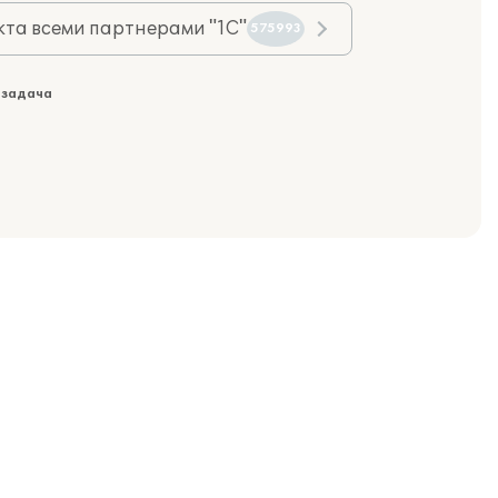
та всеми партнерами "1С"
575993
 задача