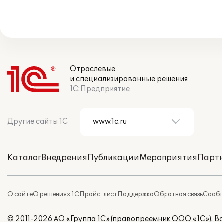
Отраслевые
и специализированные решения
1С:Предприятие
Другие сайты 1С
Каталог
Внедрения
Публикации
Мероприятия
Парт
О сайте
О решениях 1С
Прайс-лист
Поддержка
Обратная связь
Сообщ
© 2011-2026 АО «Группа 1С» (правопреемник ООО «1С»). 