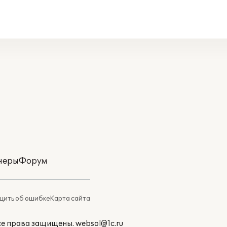
неры
Форум
ить об ошибке
Карта сайта
Все права защищены.
websol@1c.ru