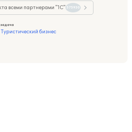
та всеми партнерами "1С"
575930
 задача
,
Туристический бизнес