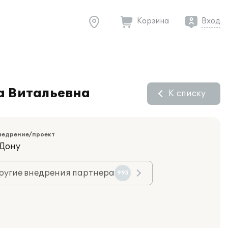
Корзина
Вход
а Витальевна
К списку
недрение/проект
-Дону
ругие внедрения партнера
995