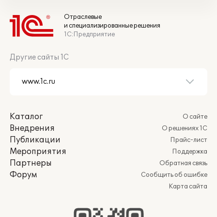
Отраслевые
и специализированные решения
1С:Предприятие
Другие сайты 1С
Каталог
О сайте
Внедрения
О решениях 1С
Публикации
Прайс-лист
Мероприятия
Поддержка
Партнеры
Обратная связь
Форум
Сообщить об ошибке
Карта сайта