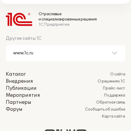
Отраслевые
и специализированные решения
1С:Предприятие
Другие сайты 1С
Каталог
О сайте
Внедрения
О решениях 1С
Публикации
Прайс-лист
Мероприятия
Поддержка
Партнеры
Обратная связь
Форум
Сообщить об ошибке
Карта сайта