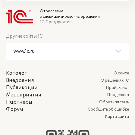
Отраслевые
и специализированные решения
1С:Предприятие
Другие сайты 1С
Каталог
О сайте
Внедрения
О решениях 1С
Публикации
Прайс-лист
Мероприятия
Поддержка
Партнеры
Обратная связь
Форум
Сообщить об ошибке
Карта сайта