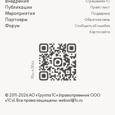
Внедрения
О решениях 1С
Публикации
Прайс-лист
Мероприятия
Поддержка
Партнеры
Обратная связь
Форум
Сообщить об ошибке
Карта сайта
Мы в Max
© 2011-2026 АО «Группа 1С» (правопреемник ООО
«1С»). Все права защищены.
websol@1c.ru