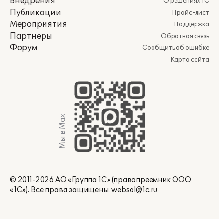
Внедрения
О решениях 1С
Публикации
Прайс-лист
Мероприятия
Поддержка
Партнеры
Обратная связь
Форум
Сообщить об ошибке
Карта сайта
Мы в Max
© 2011-2026 АО «Группа 1С» (правопреемник ООО
«1С»). Все права защищены.
websol@1c.ru