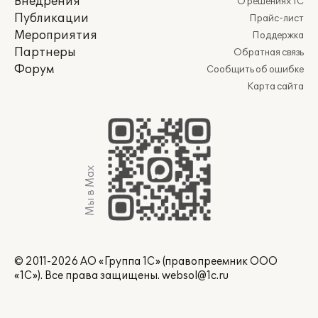
Внедрения
О решениях 1С
Публикации
Прайс-лист
Мероприятия
Поддержка
Партнеры
Обратная связь
Форум
Сообщить об ошибке
Карта сайта
Мы в Max
© 2011-2026 АО «Группа 1С» (правопреемник ООО
«1С»). Все права защищены.
websol@1c.ru