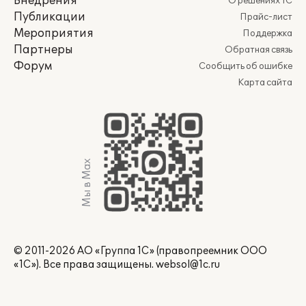
Внедрения
О решениях 1С
Публикации
Прайс-лист
Мероприятия
Поддержка
Партнеры
Обратная связь
Форум
Сообщить об ошибке
Карта сайта
Мы в Max
© 2011-2026 АО «Группа 1С» (правопреемник ООО
«1С»). Все права защищены.
websol@1c.ru