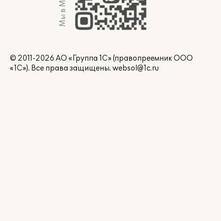
Мы в Max
© 2011-2026 АО «Группа 1С» (правопреемник ООО
«1С»). Все права защищены.
websol@1c.ru