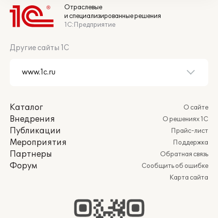
Отраслевые
и специализированные решения
1С:Предприятие
Другие сайты 1С
Каталог
О сайте
Внедрения
О решениях 1С
Публикации
Прайс-лист
Мероприятия
Поддержка
Партнеры
Обратная связь
Форум
Сообщить об ошибке
Карта сайта