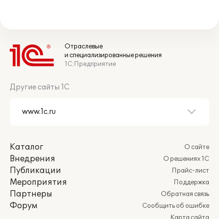
Отраслевые
и специализированные решения
1С:Предприятие
Другие сайты 1С
Каталог
О сайте
Внедрения
О решениях 1С
Публикации
Прайс-лист
Мероприятия
Поддержка
Партнеры
Обратная связь
Форум
Сообщить об ошибке
Карта сайта