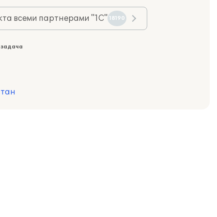
та всеми партнерами "1С"
18190
 задача
стан