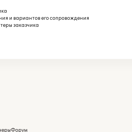
ика
ния и вариантов его сопровождения
ютеры заказчика
неры
Форум