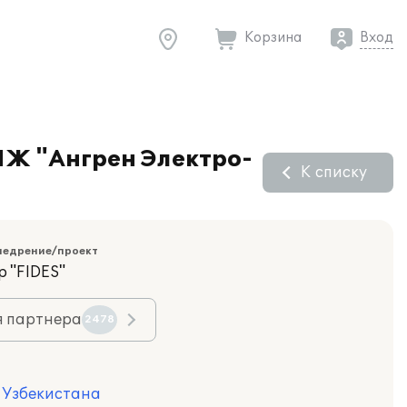
Корзина
Вход
ЧЖ "Ангрен Электро-
К списку
недрение/проект
 "FIDES"
я партнера
2478
я Узбекистана