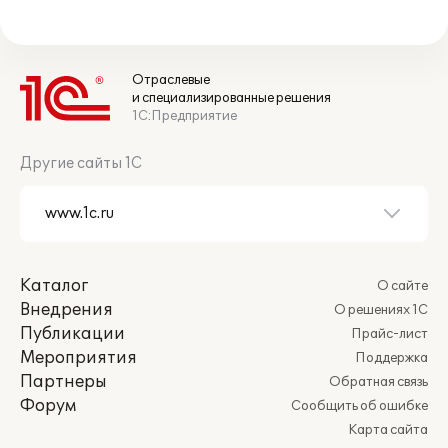
Отраслевые
и специализированные решения
1С:Предприятие
Другие сайты 1С
Каталог
О сайте
Внедрения
О решениях 1С
Публикации
Прайс-лист
Мероприятия
Поддержка
Партнеры
Обратная связь
Форум
Сообщить об ошибке
Карта сайта