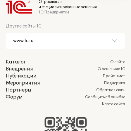
Отраслевые
и специализированные решения
1С:Предприятие
Другие сайты 1С
Каталог
О сайте
Внедрения
О решениях 1С
Публикации
Прайс-лист
Мероприятия
Поддержка
Партнеры
Обратная связь
Форум
Сообщить об ошибке
Карта сайта