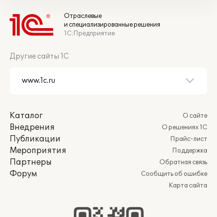
Отраслевые
и специализированные решения
1С:Предприятие
Другие сайты 1С
Каталог
О сайте
Внедрения
О решениях 1С
Публикации
Прайс-лист
Мероприятия
Поддержка
Партнеры
Обратная связь
Форум
Сообщить об ошибке
Карта сайта