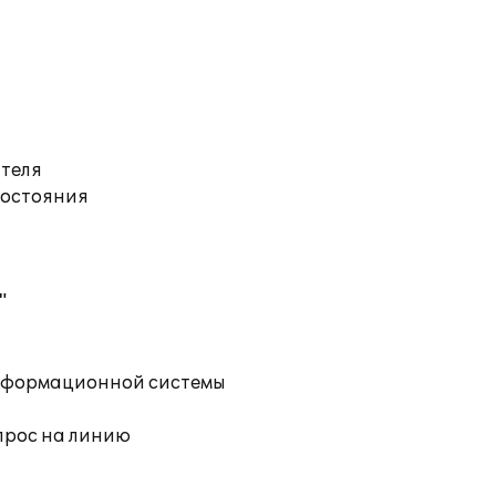
ателя
состояния
"
информационной системы
прос на линию