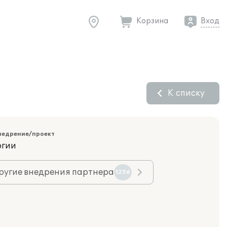
Корзина
Вход
К списку
недрение/проект
огии
ругие внедрения партнера
1256