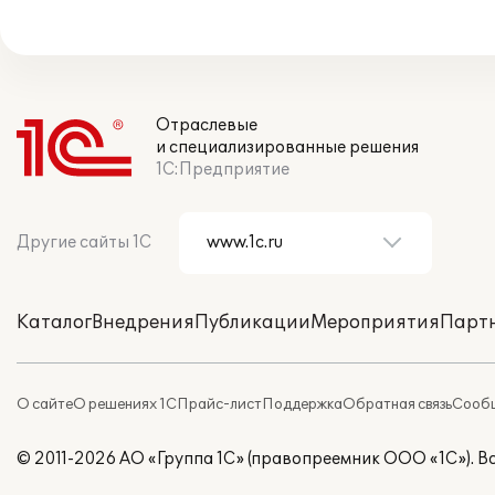
Отраслевые
и специализированные решения
1С:Предприятие
Другие сайты 1С
Каталог
Внедрения
Публикации
Мероприятия
Парт
О сайте
О решениях 1С
Прайс-лист
Поддержка
Обратная связь
Сообщ
© 2011-2026 АО «Группа 1С» (правопреемник ООО «1С»). 