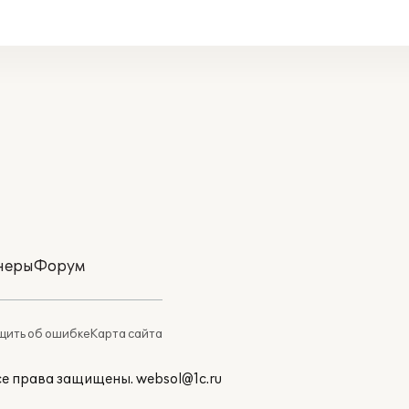
неры
Форум
ить об ошибке
Карта сайта
Все права защищены.
websol@1c.ru