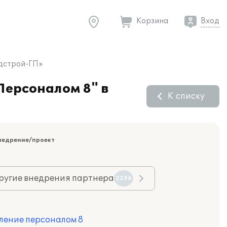
Корзина
Вход
адстрой-ГП»
Персоналом 8" в
К списку
недрение/проект
ругие внедрения партнера
2256
ление персоналом 8