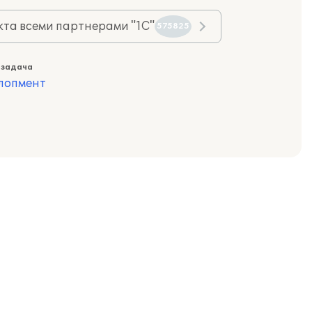
та всеми партнерами "1С"
575825
 задача
лопмент