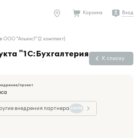
Корзина
Вход
 ООО "Альянс1" (2 комплект)
укта "1С:Бухгалтерия
К списку
недрение/проект
еса
ругие внедрения партнера
20098