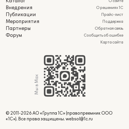
Каталог
О сайте
Внедрения
О решениях 1С
Публикации
Прайс-лист
Мероприятия
Поддержка
Партнеры
Обратная связь
Форум
Сообщить об ошибке
Карта сайта
Мы в Max
© 2011-2026 АО «Группа 1С» (правопреемник ООО
«1С»). Все права защищены.
websol@1c.ru