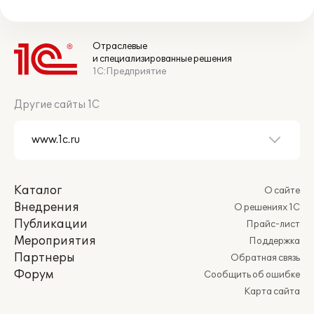
Отраслевые
и специализированные решения
1С:Предприятие
Другие сайты 1С
Каталог
О сайте
Внедрения
О решениях 1С
Публикации
Прайс-лист
Мероприятия
Поддержка
Партнеры
Обратная связь
Форум
Сообщить об ошибке
Карта сайта