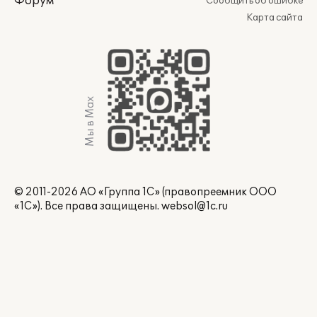
Форум
Сообщить об ошибке
Карта сайта
Мы в Max
© 2011-2026 АО «Группа 1С» (правопреемник ООО
«1С»). Все права защищены.
websol@1c.ru