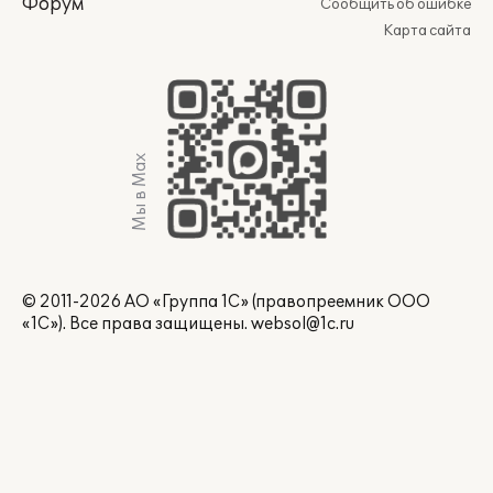
Форум
Сообщить об ошибке
Карта сайта
Мы в Max
© 2011-2026 АО «Группа 1С» (правопреемник ООО
«1С»). Все права защищены.
websol@1c.ru