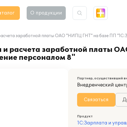
аталог
О продукции
расчета заработной платы ОАО "НИПЦ ГНТ" на базе ПП "1С:
а и расчета заработной платы О
ение персоналом 8"
Партнер, осуществивший в
Внедренческий цент
Связаться
Д
Продукт
1С:Зарплата и управ