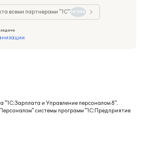
та всеми партнерами "1С"
147084
 задача
ганизации
 "1С:Зарплата и Управление персоналом 8".
 Персоналом" системы программ "1С:Предприятие