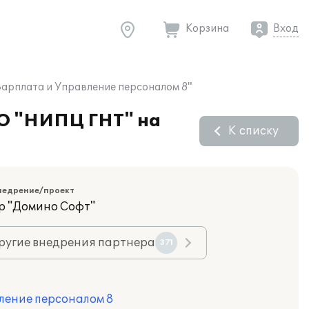
Корзина
Вход
Зарплата и Управление персоналом 8"
АО "НИПЦ ГНТ" на
К списку
недрение/проект
р "Домино Софт"
ругие внедрения партнера
371
ление персоналом 8