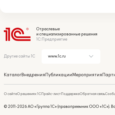
Отраслевые
и специализированные решения
1С:Предприятие
Другие сайты 1С
Каталог
Внедрения
Публикации
Мероприятия
Парт
О сайте
О решениях 1С
Прайс-лист
Поддержка
Обратная связь
Сообщ
© 2011-2026 АО «Группа 1С» (правопреемник ООО «1С»). 