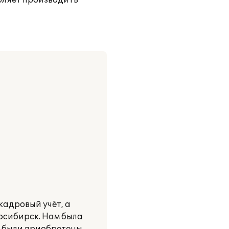
оляет производить
адровый учёт, а
восибирск. Нам была