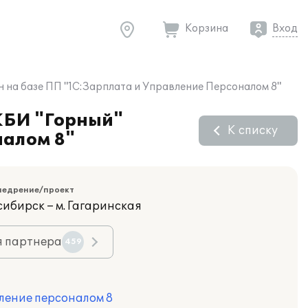
Корзина
Вход
на базе ПП "1С:Зарплата и Управление Персоналом 8"
ЖБИ "Горный"
К списку
налом 8"
недрение/проект
сибирск – м. Гагаринская
я партнера
459
ление персоналом 8