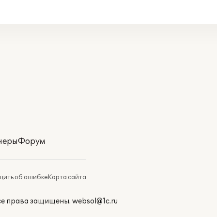
неры
Форум
ить об ошибке
Карта сайта
Все права защищены.
websol@1c.ru