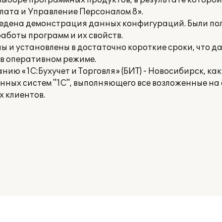
ыборе программных продуктов, в результате которо
плата и Управление Персоналом 8».
ведена демонстрация данных конфигураций. Были по
аботы программ и их свойств.
 и установлены в достаточно короткие сроки, что д
в оперативном режиме.
ю «1С:Бухучет и Торговля» (БИТ) - Новосибирск, ка
ых систем "1С", выполняющего все возложенные на 
 клиентов.