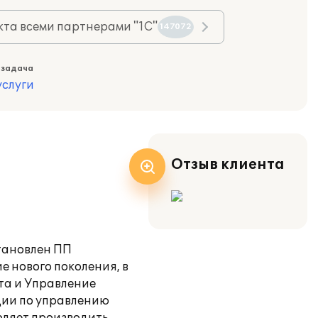
та всеми партнерами "1С"
147072
 задача
слуги
Отзыв клиента
тановлен ПП
е нового поколения, в
та и Управление
ции по управлению