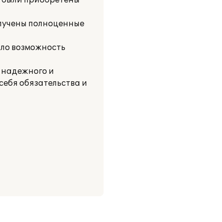
й были приобретены
лучены полноценные
ало возможность
к надежного и
себя обязательства и