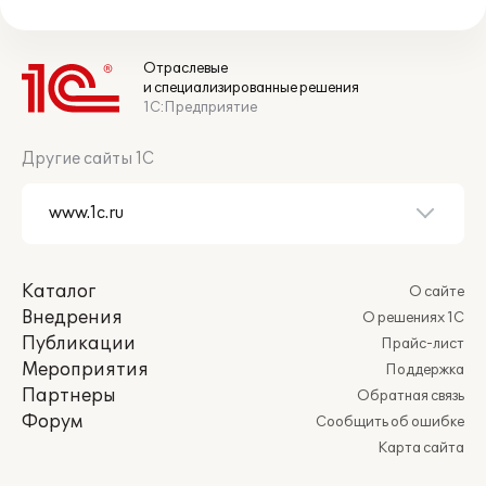
Отраслевые
и специализированные решения
1С:Предприятие
Другие сайты 1С
Каталог
О сайте
Внедрения
О решениях 1С
Публикации
Прайс-лист
Мероприятия
Поддержка
Партнеры
Обратная связь
Форум
Сообщить об ошибке
Карта сайта