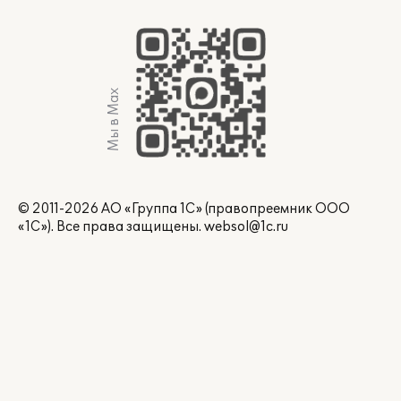
Мы в Max
© 2011-2026 АО «Группа 1С» (правопреемник ООО
«1С»). Все права защищены.
websol@1c.ru