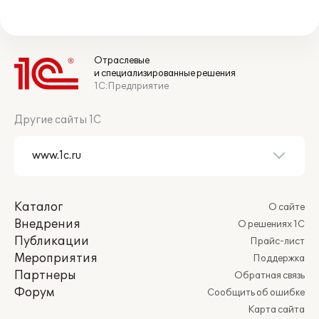
Отраслевые
и специализированные решения
1С:Предприятие
Другие сайты 1С
Каталог
О сайте
Внедрения
О решениях 1С
Публикации
Прайс-лист
Мероприятия
Поддержка
Партнеры
Обратная связь
Форум
Сообщить об ошибке
Карта сайта