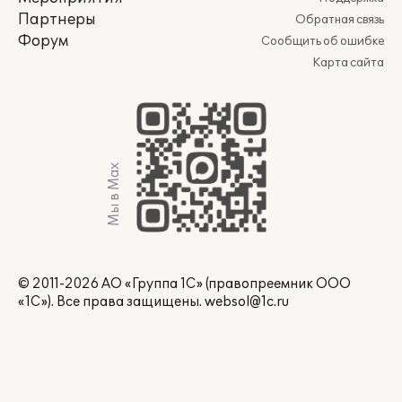
Партнеры
Обратная связь
Форум
Сообщить об ошибке
Карта сайта
Мы в Max
© 2011-2026 АО «Группа 1С» (правопреемник ООО
«1С»). Все права защищены.
websol@1c.ru