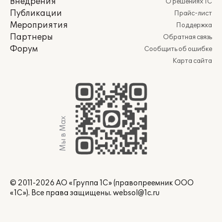
Внедрения
О решениях 1С
Публикации
Прайс-лист
Мероприятия
Поддержка
Партнеры
Обратная связь
Форум
Сообщить об ошибке
Карта сайта
Мы в Max
© 2011-2026 АО «Группа 1С» (правопреемник ООО
«1С»). Все права защищены.
websol@1c.ru