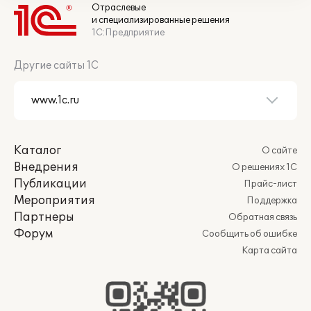
Отраслевые
и специализированные решения
1С:Предприятие
Другие сайты 1С
Каталог
О сайте
Внедрения
О решениях 1С
Публикации
Прайс-лист
Мероприятия
Поддержка
Партнеры
Обратная связь
Форум
Сообщить об ошибке
Карта сайта