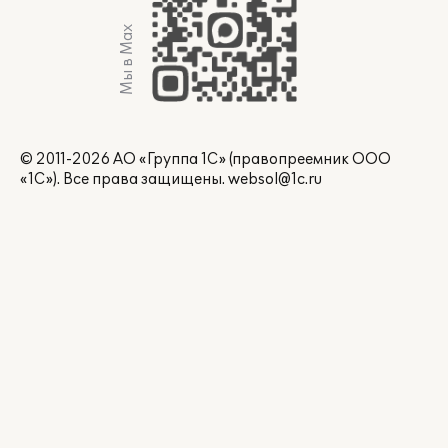
Мы в Max
© 2011-2026 АО «Группа 1С» (правопреемник ООО
«1С»). Все права защищены.
websol@1c.ru