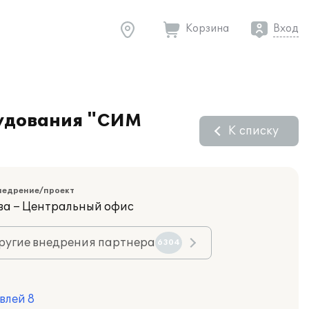
Корзина
Вход
рудования "СИМ
К списку
недрение/проект
ва – Центральный офис
ругие внедрения партнера
6304
влей 8