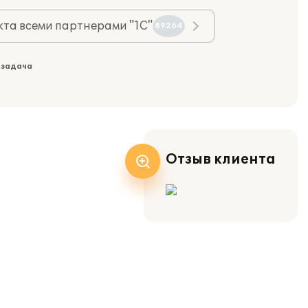
та всеми партнерами "1С"
89264
 задача
Отзыв клиента