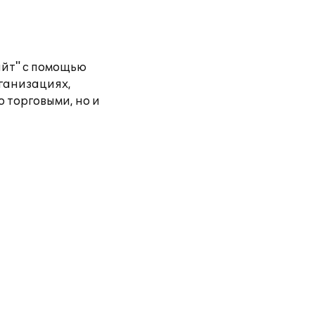
айт" с помощью
рганизациях,
 торговыми, но и