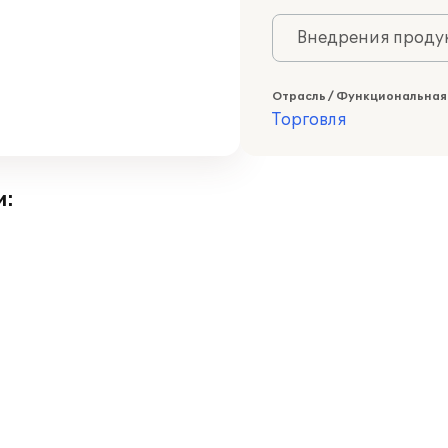
Внедрения продук
Отрасль / Функциональная
Торговля
и: