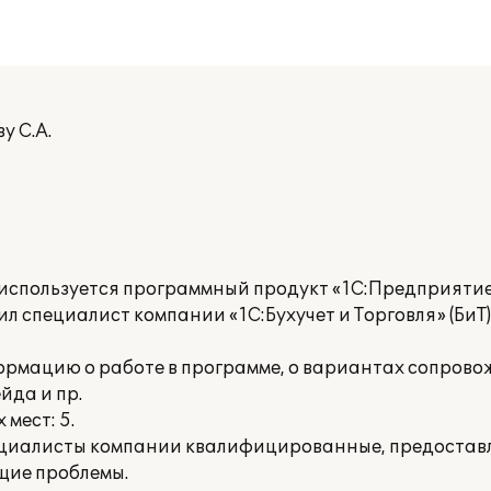
у С.А.
 используется программный продукт «1С:Предприятие
л специалист компании «1С:Бухучет и Торговля» (БиТ
рмацию о работе в программе, о вариантах сопров
йда и пр.
мест: 5.
ециалисты компании квалифицированные, предостав
щие проблемы.