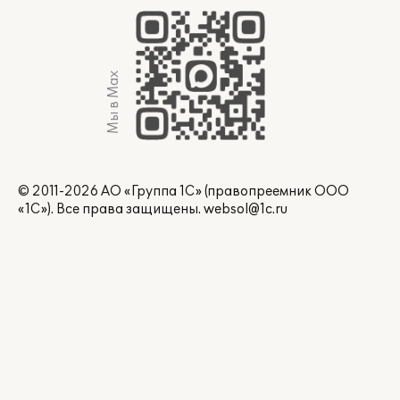
Мы в Max
© 2011-2026 АО «Группа 1С» (правопреемник ООО
«1С»). Все права защищены.
websol@1c.ru