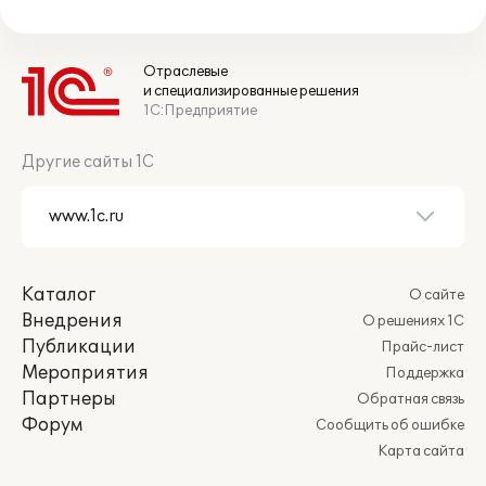
Отраслевые
и специализированные решения
1С:Предприятие
Другие сайты 1С
Каталог
О сайте
Внедрения
О решениях 1С
Публикации
Прайс-лист
Мероприятия
Поддержка
Партнеры
Обратная связь
Форум
Сообщить об ошибке
Карта сайта