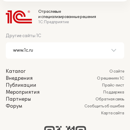
Отраслевые
и специализированные решения
1С:Предприятие
Другие сайты 1С
Каталог
О сайте
Внедрения
О решениях 1С
Публикации
Прайс-лист
Мероприятия
Поддержка
Партнеры
Обратная связь
Форум
Сообщить об ошибке
Карта сайта