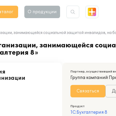
аталог
О продукции
зации, занимающейся социальной защитой инвалидов, на ба
рганизации, занимающейся соци
галтерия 8»
ия
Партнер, осуществивший в
анизации
Группа компаний П
Связаться
Д
Продукт
1С:Бухгалтерия 8