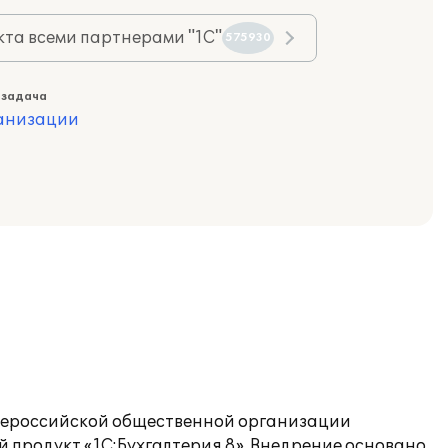
та всеми партнерами "1С"
575930
 задача
ганизации
бщероссийской общественной организации
продукт «1С:Бухгалтерия 8». Внедрение основано