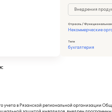
Внедрения продук
Отрасль / Функциональная
Некоммерческие ор
Теги
бухгалтерия
и:
ого учета в Рязанской региональной организации О
циальной защитой инвалидов, внедрен программный 