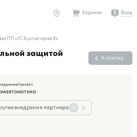
Корзина
Вход
зе ПП «1С:Бухгалтерия 8»
альной защитой
К списку
недрение/проект
ромавтоматика
ругие внедрения партнера
2