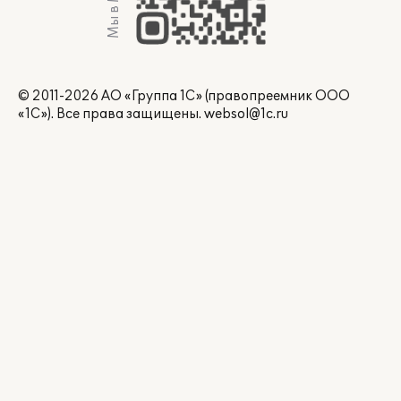
Мы в Max
© 2011-2026 АО «Группа 1С» (правопреемник ООО
«1С»). Все права защищены.
websol@1c.ru