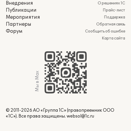
Внедрения
О решениях 1С
Публикации
Прайс-лист
Мероприятия
Поддержка
Партнеры
Обратная связь
Форум
Сообщить об ошибке
Карта сайта
Мы в Max
© 2011-2026 АО «Группа 1С» (правопреемник ООО
«1С»). Все права защищены.
websol@1c.ru