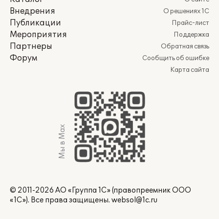
Внедрения
О решениях 1С
Публикации
Прайс-лист
Мероприятия
Поддержка
Партнеры
Обратная связь
Форум
Сообщить об ошибке
Карта сайта
Мы в Max
© 2011-2026 АО «Группа 1С» (правопреемник ООО
«1С»). Все права защищены.
websol@1c.ru