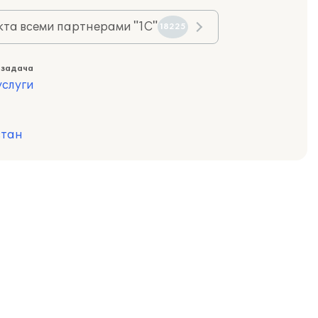
та всеми партнерами "1С"
18225
 задача
слуги
стан