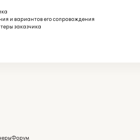
ика
ния и вариантов его сопровождения
ютеры заказчика
неры
Форум