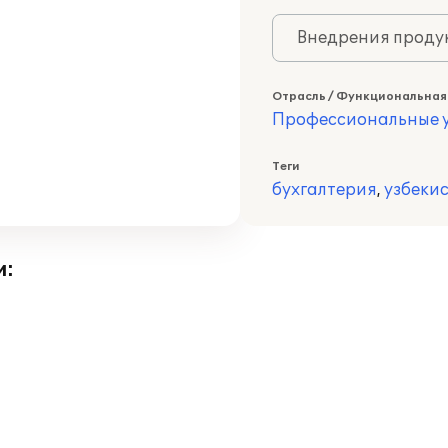
Внедрения продук
Отрасль / Функциональная
Профессиональные у
Теги
бухгалтерия
,
узбеки
и: