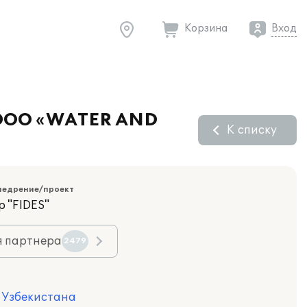
Корзина
Вход
и ООО «WATER AND
К списку
недрение/проект
 "FIDES"
я партнера
2479
я Узбекистана