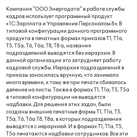
Компания "ООО Энергодата" в работе службы
кадров использует программный продукт
«1С:Зарплата и Управление Персоналом 8». В
типовой конфигурации данного программного
продукта в печатных формах приказов Т1, Т1а,
Т5, Т5а, Т6, Т6а, Т8, Т8 а, названия
подразделений выводятся без иерархии. В
данной организации это затрудняет работу
кадровой службы. Иерархия подразделений в
приказы заносилась вручную, что занимало
много времени, к тому же при печати сбивалось
деление на листы. Также в формах Т1, Т1а, Т5, Т5а
в типовой конфигурации не выводятся
надбавки. Для решения этих задач, были
созданы внешние печатные формы Т1, Т1а, Т5,
Т5а, Т6, Т6а Т8, Т8а, в которых подразделения
выводятся с иерархией. И в формах Т1, Т1а, Т5,
Т5а печатаются надбавки сотрудников. Все эти