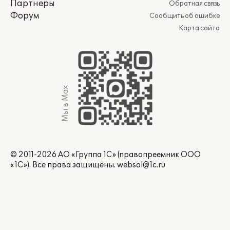
Партнеры
Обратная связь
Форум
Сообщить об ошибке
Карта сайта
Мы в Max
© 2011-2026 АО «Группа 1С» (правопреемник ООО
«1С»). Все права защищены.
websol@1c.ru