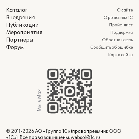
Каталог
О сайте
Внедрения
О решениях 1С
Публикации
Прайс-лист
Мероприятия
Поддержка
Партнеры
Обратная связь
Форум
Сообщить об ошибке
Карта сайта
Мы в Max
© 2011-2026 АО «Группа 1С» (правопреемник ООО
«1С»). Все права защищены.
websol@1c.ru