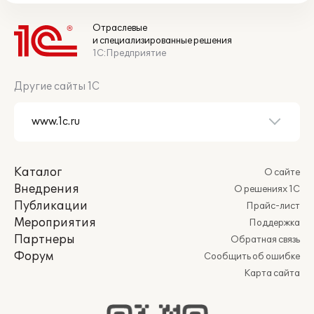
Отраслевые
и специализированные решения
1С:Предприятие
Другие сайты 1С
Каталог
О сайте
Внедрения
О решениях 1С
Публикации
Прайс-лист
Мероприятия
Поддержка
Партнеры
Обратная связь
Форум
Сообщить об ошибке
Карта сайта