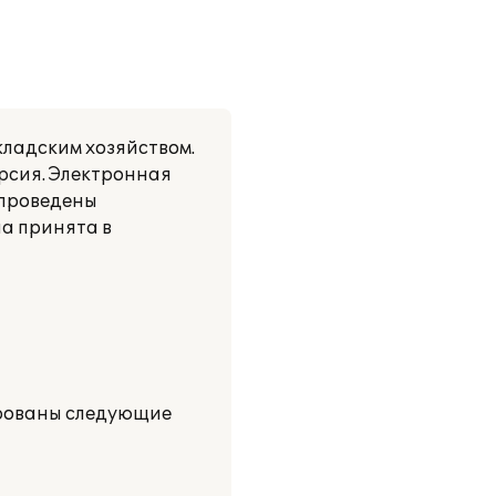
кладским хозяйством.
ерсия. Электронная
 проведены
ла принята в
ированы следующие