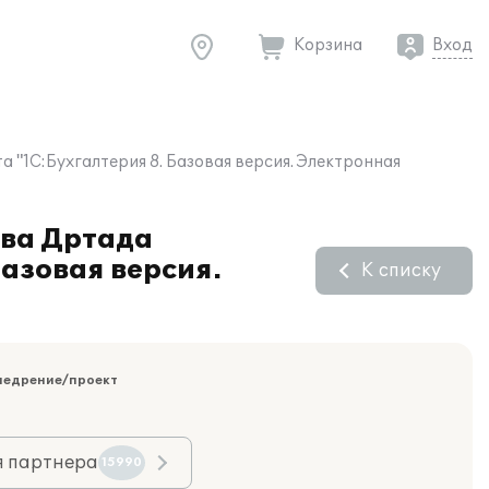
Корзина
Вход
"1С:Бухгалтерия 8. Базовая версия. Электронная
ова Дртада
Базовая версия.
К списку
недрение/проект
я партнера
15990