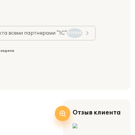
та всеми партнерами "1С"
575993
 задача
Отзыв клиента