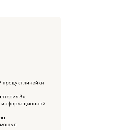
й продукт линейки
лтерия 8».
ой информационной
 за
мощь в