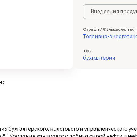
Внедрения продук
Отрасль / Функциональная
Топливно-энергетич
Теги
бухгалтерия
и:
я бухгалтерского, налогового и управленческого уче
". Компания занимается: добыча сырой нефти и нефт