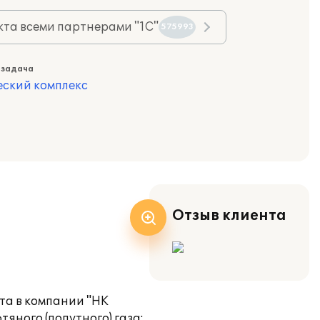
та всеми партнерами "1С"
575993
 задача
еский комплекс
Отзыв клиента
та в компании "НК
яного (попутного) газа;