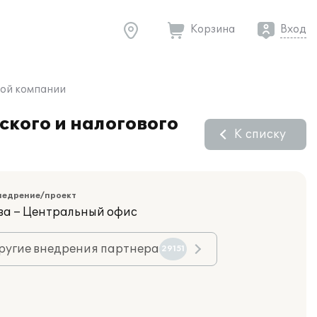
Корзина
Вход
ной компании
ского и налогового
К списку
недрение/проект
ва – Центральный офис
ругие внедрения партнера
29151