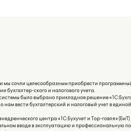
и мы сочли целесообразным приобрести программны
и бухгалтер-ского и налогового учета.
системы было выбрано прикладное решение «1С:Бухга
о нам вести бухгалтерский и налоговый учет в един
едренческого центра «1С:Бухучет и Тор-говля» (БиТ)
льном вводе в эксплуатацию и профессиональную по