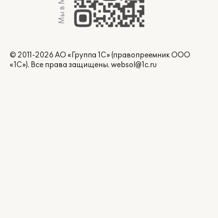
Мы в Max
© 2011-2026 АО «Группа 1С» (правопреемник ООО
«1С»). Все права защищены.
websol@1c.ru