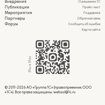
Внедрения
О решениях 1С
Публикации
Прайс-лист
Мероприятия
Поддержка
Партнеры
Обратная связь
Форум
Сообщить об ошибке
Карта сайта
Мы в Max
© 2011-2026 АО «Группа 1С» (правопреемник ООО
«1С»). Все права защищены.
websol@1c.ru